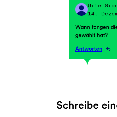
Urte Gra
14. Deze
Wann fangen die 
gewählt hat?
Antworten
Schreibe ei