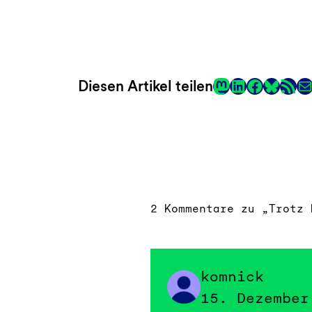
Mastodon
LinkedIn
Faceboo
RSS-Fee
E-
Diesen Artikel teilen
Link
2 Kommentare zu „Trotz 
komnick
15. Dezember