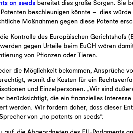
nts on seeds
bereitet dies große Sorgen. Sie b
n Patenten beschleunigen könnte – dies würde
chtliche Maßnahmen gegen diese Patente ersc
 die Kontrolle des Europäischen Gerichtshofs 
chwerden gegen Urteile beim EuGH wären damit
tierung von Pflanzen oder Tieren.
jeder die Möglichkeit bekommen, Ansprüche vo
echtigt, womit die Kosten für ein Rechtsverfah
isationen und Einzelpersonen. „Wir sind äußers
berücksichtigt, die ein finanzielles Interess
riert werden. Wir fordern daher, dass dieser E
 Sprecher von „no patents on seeds“.
dazu auf, die Abgeordneten des EU-Parlaments a