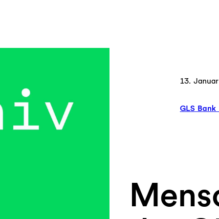
13. Januar
GLS Bank 
Mensc