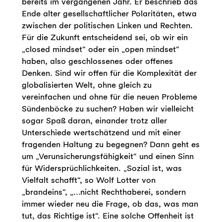
bereits im vergangenen Jahr. Er beschrieb das
Ende alter gesellschaftlicher Polaritäten, etwa
zwischen der politischen Linken und Rechten.
Für die Zukunft entscheidend sei, ob wir ein
„closed mindset“ oder ein „open mindset“
haben, also geschlossenes oder offenes
Denken. Sind wir offen für die Komplexität der
globalisierten Welt, ohne gleich zu
vereinfachen und ohne für die neuen Probleme
Sündenböcke zu suchen? Haben wir vielleicht
sogar Spaß daran, einander trotz aller
Unterschiede wertschätzend und mit einer
fragenden Haltung zu begegnen? Dann geht es
um „Verunsicherungsfähigkeit“ und einen Sinn
für Widersprüchlichkeiten. „Sozial ist, was
Vielfalt schafft“, so Wolf Lotter von
„brandeins“, „…nicht Rechthaberei, sondern
immer wieder neu die Frage, ob das, was man
tut, das Richtige ist“. Eine solche Offenheit ist