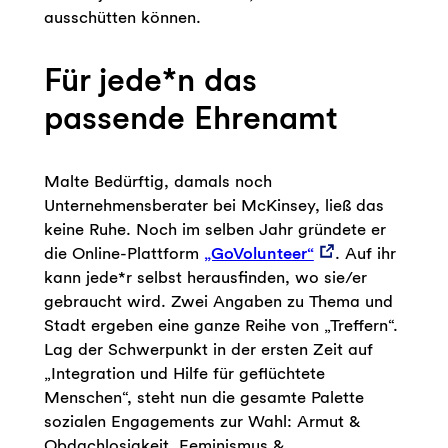
ausschütten können.
Für jede*n das
passende Ehrenamt
Malte Bedürftig, damals noch
Unternehmensberater bei McKinsey, ließ das
keine Ruhe. Noch im selben Jahr gründete er
die Online-Plattform
„GoVolunteer“
. Auf ihr
kann jede*r selbst herausfinden, wo sie/er
gebraucht wird. Zwei Angaben zu Thema und
Stadt ergeben eine ganze Reihe von „Treffern“.
Lag der Schwerpunkt in der ersten Zeit auf
„Integration und Hilfe für geflüchtete
Menschen“, steht nun die gesamte Palette
sozialen Engagements zur Wahl: Armut &
Obdachlosigkeit, Feminismus &