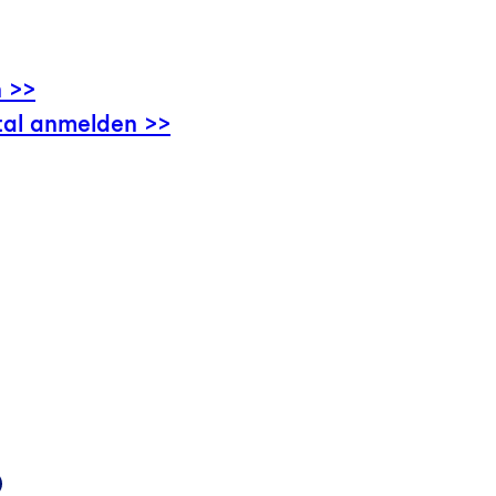
n >>
tal anmelden >>
k
d
Mail