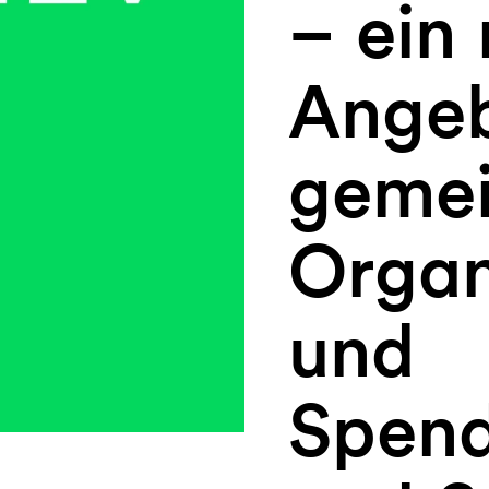
– ein
Angeb
gemei
Organ
und
Spend