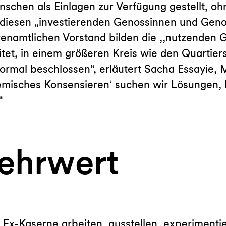
chen als Einlagen zur Verfügung gestellt, ohn
diesen „investierenden Genossinnen und Genos
renamtlichen Vorstand bilden die ,,nutzenden 
et, in einem größeren Kreis wie den Quartierst
ormal beschlossen“, erläutert Sacha Essayie, M
temisches Konsensieren‘ suchen wir Lösungen, 
“
Mehrwert
x-Kaserne arbeiten, ausstellen, experimentie