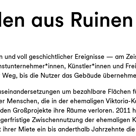
den aus Ruinen
 und voll geschichtlicher Ereignisse — am Ze
instunternehmer*innen, Künstler*innen und Fre
r Weg, bis die Nutzer das Gebäude übernehme
 Auseinandersetzungen um bezahlbare Flächen 
der Menschen, die in der ehemaligen Viktoria-K
en Großprojekte ihre Räume verloren. 2011 ha
ängerfristige Zwischennutzung der ehemaligen 
t ihrer Miete ein bis anderthalb Jahrzehnte di