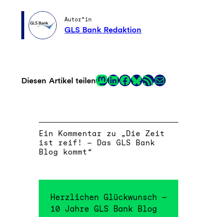
Autor*in
GLS Bank Redaktion
Mastodon
LinkedIn
Facebook
RSS-Feed
E-Mail
Diesen Artikel teilen
Link
Ein Kommentar zu „Die Zeit
ist reif! – Das GLS Bank
Blog kommt“
Herzlichen Glückwunsch –
10 Jahre GLS Bank Blog