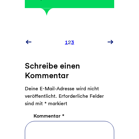
Neuere
1
2
3
Kommentare
Ältere
Kommentare
Schreibe einen
Kommentar
Deine E-Mail-Adresse wird nicht
veröffentlicht.
Erforderliche Felder
sind mit
*
markiert
Kommentar
*