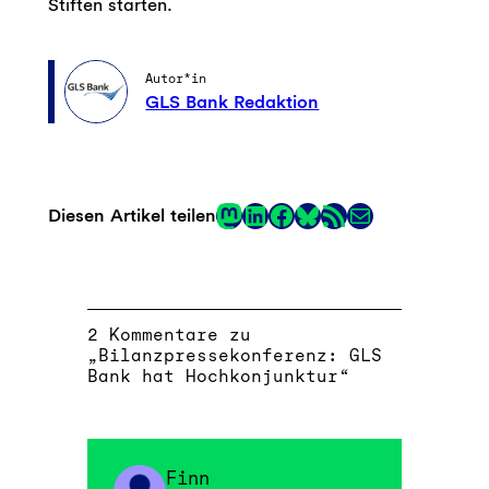
Stiften starten.
Autor*in
GLS Bank Redaktion
Mastodon
LinkedIn
Facebook
RSS-Feed
E-Mail
Diesen Artikel teilen
Link
2 Kommentare zu
„Bilanzpressekonferenz: GLS
Bank hat Hochkonjunktur“
Finn