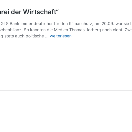
rei der Wirtschaft“
ie GLS Bank immer deutlicher für den Klimaschutz, am 20.09. war sie 
wischenbilanz. So kannten die Medien Thomas Jorberg noch nicht. Z
Klimastreik:
g stets auch politische …
weiterlesen
„Wir
brauchen
einen
Aufschrei
der
Wirtschaft“